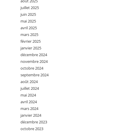
août 2025
juillet 2025
juin 2025
mai 2025
avril 2025
mars 2025
février 2025
janvier 2025
décembre 2024
novembre 2024
octobre 2024
septembre 2024
août 2024
juillet 2024
mai 2024
avril 2024
mars 2024
janvier 2024
décembre 2023
octobre 2023