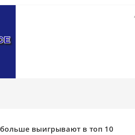
 больше выигрывают в топ 10