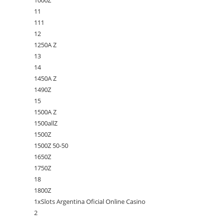
1000Z
11
111
12
1250A Z
13
14
1450A Z
1490Z
15
1500A Z
1500allZ
1500Z
1500Z 50-50
1650Z
1750Z
18
1800Z
1xSlots Argentina Oficial Online Casino
2