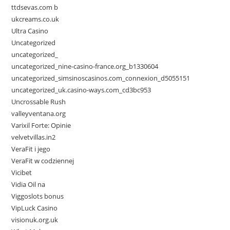
ttdsevas.com b
ukcreams.co.uk
Ultra Casino
Uncategorized
uncategorized_
uncategorized_nine-casino-france.org_b1330604
uncategorized_simsinoscasinos.com_connexion_d5055151
uncategorized_uk.casino-ways.com_cd3bc953
Uncrossable Rush
valleyventana.org
Varixil Forte: Opinie
velvetvillas.in2
VeraFit i jego
VeraFit w codziennej
Vicibet
Vidia Oil na
Viggoslots bonus
VipLuck Casino
visionuk.org.uk