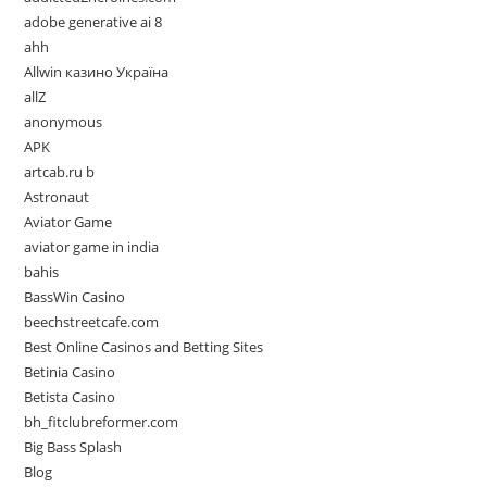
adobe generative ai 8
ahh
Allwin казино Україна
allZ
anonymous
APK
artcab.ru b
Astronaut
Aviator Game
aviator game in india
bahis
BassWin Casino
beechstreetcafe.com
Best Online Casinos and Betting Sites
Betinia Casino
Betista Casino
bh_fitclubreformer.com
Big Bass Splash
Blog