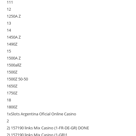
111
12
1250A Z
13
14
1450A Z
1490Z
15
1500A Z
1500allZ
1500Z
1500Z 50-50
1650Z
1750Z
18
1800Z
1xSlots Argentina Oficial Online Casino
2
2) 157190 links Mix Casino (1-FR-DE-GR) DONE
2) 157190 links Mix Casino (1-GR)1