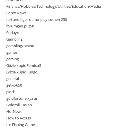
Finance/Hobbies/Technology/Utilities/Education/Media
Forex News
fortune-tiger-demo-play.comen 250
forumgen.pl 250
Fridayroll
Gambling
gambling/casino
games
gaming
Gdzie kupić Femixal?
Gdzie kupić Fungo
general
get-x-650
giochi
goldfortune xyz ar
Goldroll Casino
HotNews
How to Access
Ice Fishing Game