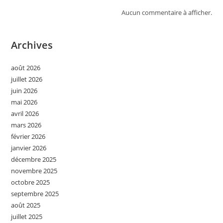
Aucun commentaire à afficher.
Archives
août 2026
juillet 2026
juin 2026
mai 2026
avril 2026
mars 2026
février 2026
janvier 2026
décembre 2025
novembre 2025
octobre 2025
septembre 2025
août 2025
juillet 2025