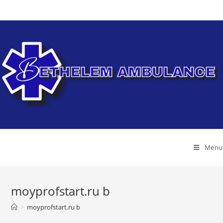
Skip
to
content
Menu
moyprofstart.ru b
>
moyprofstart.ru b