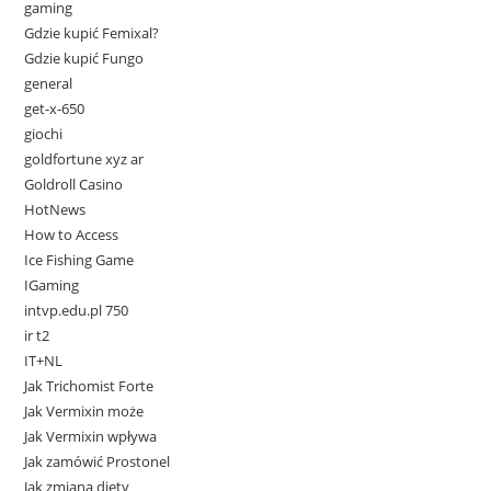
gaming
Gdzie kupić Femixal?
Gdzie kupić Fungo
general
get-x-650
giochi
goldfortune xyz ar
Goldroll Casino
HotNews
How to Access
Ice Fishing Game
IGaming
intvp.edu.pl 750
ir t2
IT+NL
Jak Trichomist Forte
Jak Vermixin może
Jak Vermixin wpływa
Jak zamówić Prostonel
Jak zmiana diety