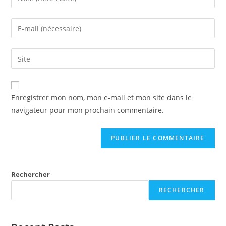
your
name
Enter
or
your
username
email
Enter
to
address
your
comment
to
website
comment
URL
Enregistrer mon nom, mon e-mail et mon site dans le
(optional)
navigateur pour mon prochain commentaire.
Rechercher
RECHERCHER