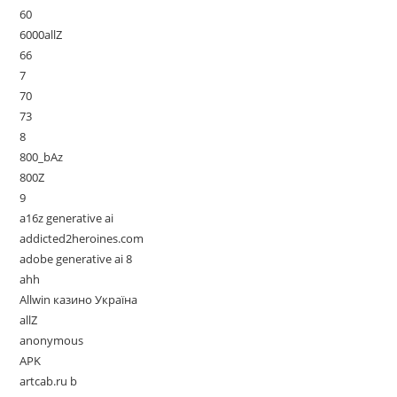
60
6000allZ
66
7
70
73
8
800_bAz
800Z
9
a16z generative ai
addicted2heroines.com
adobe generative ai 8
ahh
Allwin казино Україна
allZ
anonymous
APK
artcab.ru b