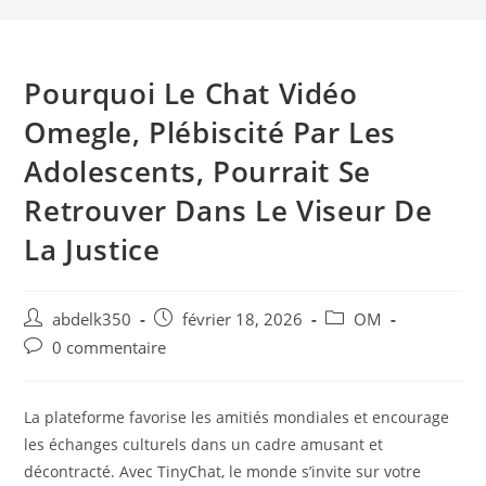
Pourquoi Le Chat Vidéo
Omegle, Plébiscité Par Les
Adolescents, Pourrait Se
Retrouver Dans Le Viseur De
La Justice
Auteur/autrice
Post
Post
abdelk350
février 18, 2026
OM
de
published:
category:
Post
0 commentaire
la
comments:
publication :
La plateforme favorise les amitiés mondiales et encourage
les échanges culturels dans un cadre amusant et
décontracté. Avec TinyChat, le monde s’invite sur votre