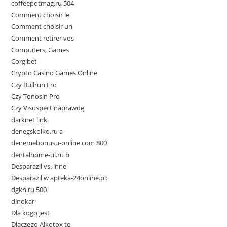
coffeepotmag.ru 504
Comment choisir le
Comment choisir un
Comment retirer vos
Computers, Games
Corgibet
Crypto Casino Games Online
Czy Bullrun Ero
Czy Tonosin Pro
Czy Visospect naprawdę
darknet link
denegskolko.ru a
denemebonusu-online.com 800
dentalhome-ul.ru b
Desparazil vs. inne
Desparazil w apteka-24online.pl:
dgkh.ru 500
dinokar
Dla kogo jest
Dlaczego Alkotox to