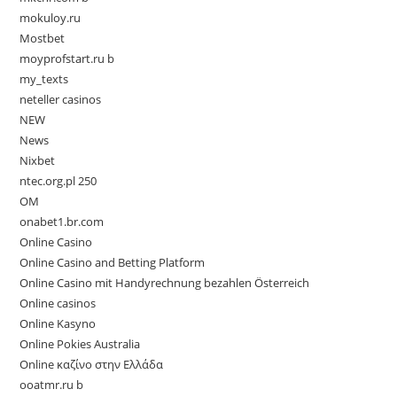
mokuloy.ru
Mostbet
moyprofstart.ru b
my_texts
neteller casinos
NEW
News
Nixbet
ntec.org.pl 250
OM
onabet1.br.com
Online Casino
Online Casino and Betting Platform
Online Casino mit Handyrechnung bezahlen Österreich
Online casinos
Online Kasyno
Online Pokies Australia
Online καζίνο στην Ελλάδα
ooatmr.ru b