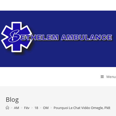
Skip
to
content
Menu
Blog
>
AM
>
Fév
>
18
>
OM
>
Pourquoi Le Chat Vidéo Omegle, Plébiscit