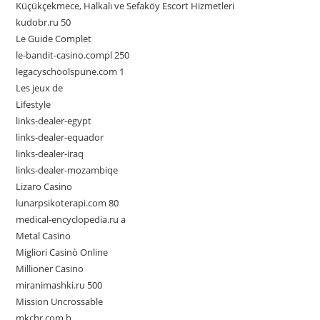
Küçükçekmece, Halkalı ve Sefaköy Escort Hizmetleri
kudobr.ru 50
Le Guide Complet
le-bandit-casino.compl 250
legacyschoolspune.com 1
Les jeux de
Lifestyle
links-dealer-egypt
links-dealer-equador
links-dealer-iraq
links-dealer-mozambiqe
Lizaro Casino
lunarpsikoterapi.com 80
medical-encyclopedia.ru a
Metal Casino
Migliori Casinò Online
Millioner Casino
miranimashki.ru 500
Mission Uncrossable
mkchr.com b