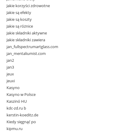
Jakie korzyści zdrowotne
Jakie są efekty
Jakie są koszty
Jakie są różnice
Jakie składniki aktywne
Jakie składniki zawiera
jan_fullspectrumartglass.com
jan_mentaliumist.com
jan2
jan3
jeux
jeuxi
Kasyno
Kasyno w Polsce
Kaszinó HU
kdc-zd.ru b
kerstin-koeditz.de
Kiedy sięgnąć po
kipmu.ru