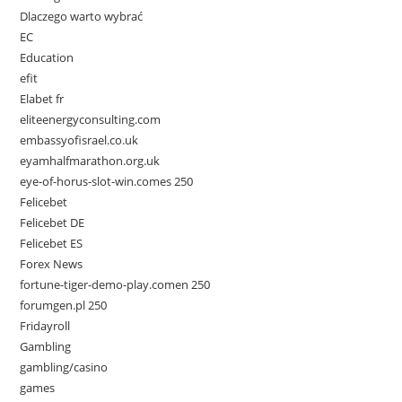
Dlaczego warto wybrać
EC
Education
efit
Elabet fr
eliteenergyconsulting.com
embassyofisrael.co.uk
eyamhalfmarathon.org.uk
eye-of-horus-slot-win.comes 250
Felicebet
Felicebet DE
Felicebet ES
Forex News
fortune-tiger-demo-play.comen 250
forumgen.pl 250
Fridayroll
Gambling
gambling/casino
games